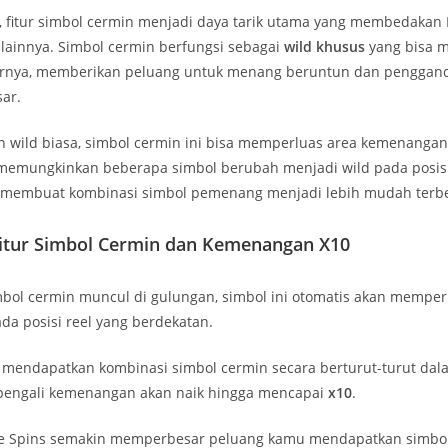
5, fitur simbol cermin menjadi daya tarik utama yang membedaka
t lainnya. Simbol cermin berfungsi sebagai
wild khusus
yang bisa m
tarnya, memberikan peluang untuk menang beruntun dan pengga
ar.
 wild biasa, simbol cermin ini bisa memperluas area kemenangan
ng memungkinkan beberapa simbol berubah menjadi wild pada posis
i membuat kombinasi simbol pemenang menjadi lebih mudah terb
Fitur Simbol Cermin dan Kemenangan X10
mbol cermin muncul di gulungan, simbol ini otomatis akan mempe
ada posisi reel yang berdekatan.
 mendapatkan kombinasi simbol cermin secara berturut-turut dal
 pengali kemenangan akan naik hingga mencapai
x10
.
e Spins semakin memperbesar peluang kamu mendapatkan simbo