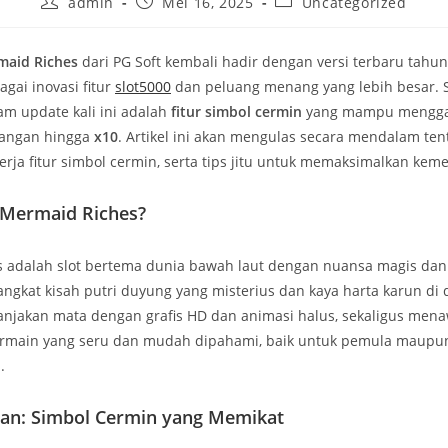
Post
Post
Post
admin
Mei 16, 2025
Uncategorized
author:
published:
category:
maid Riches
dari PG Soft kembali hadir dengan versi terbaru tahu
ai inovasi fitur
slot5000
dan peluang menang yang lebih besar. S
am update kali ini adalah
fitur simbol cermin
yang mampu mengg
angan hingga
x10
. Artikel ini akan mengulas secara mendalam ten
kerja fitur simbol cermin, serta tips jitu untuk memaksimalkan k
t Mermaid Riches?
 adalah slot bertema dunia bawah laut dengan nuansa magis da
gkat kisah putri duyung yang misterius dan kaya harta karun di d
njakan mata dengan grafis HD dan animasi halus, sekaligus men
rmain yang seru dan mudah dipahami, baik untuk pemula maupu
.
lan: Simbol Cermin yang Memikat