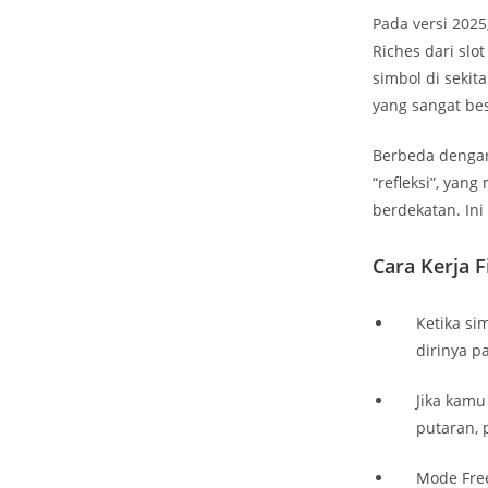
Pada versi 202
Riches dari slo
simbol di seki
yang sangat bes
Berbeda dengan
“refleksi”, ya
berdekatan. In
Cara Kerja 
Ketika si
dirinya p
Jika kamu
putaran,
Mode Fre