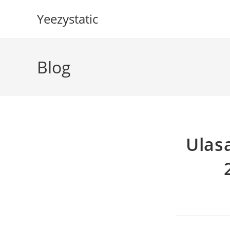
Skip
Yeezystatic
to
content
Blog
Ulas