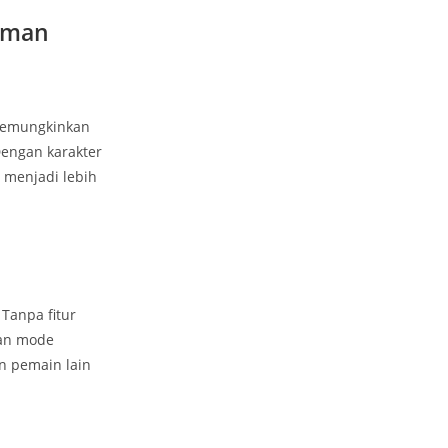
aman
 memungkinkan
Dengan karakter
 menjadi lebih
Tanpa fitur
gan mode
n pemain lain