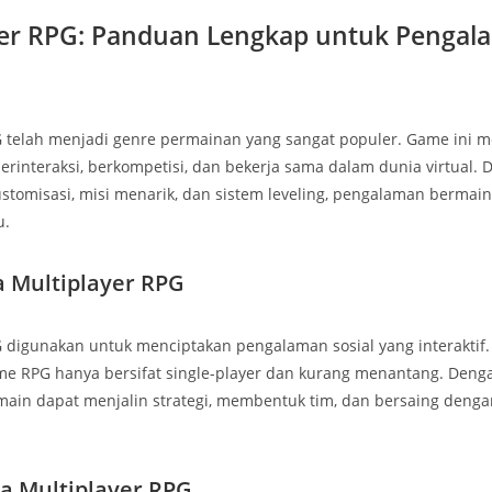
yer RPG: Panduan Lengkap untuk Pengal
G telah menjadi genre permainan yang sangat populer. Game ini
rinteraksi, berkompetisi, dan bekerja sama dalam dunia virtual. 
stomisasi, misi menarik, dan sistem leveling, pengalaman bermain
u.
 Multiplayer RPG
 digunakan untuk menciptakan pengalaman sosial yang interaktif. 
ame RPG hanya bersifat single-player dan kurang menantang. Den
emain dapat menjalin strategi, membentuk tim, dan bersaing denga
a Multiplayer RPG