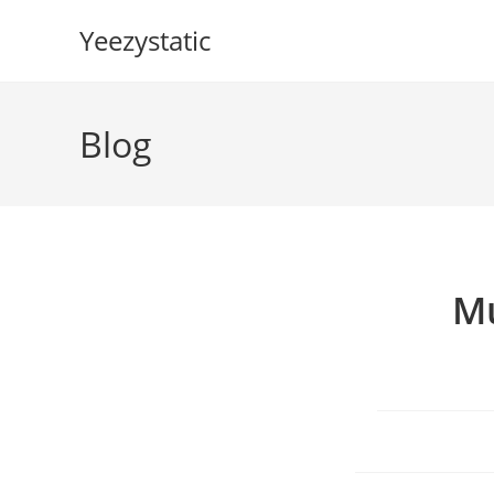
Skip
Yeezystatic
to
content
Blog
Mu