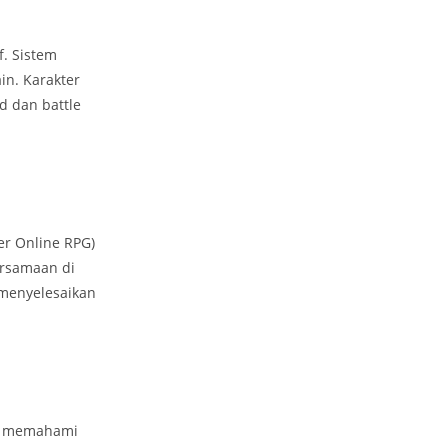
f. Sistem
in. Karakter
d dan battle
er Online RPG)
rsamaan di
 menyelesaikan
us memahami