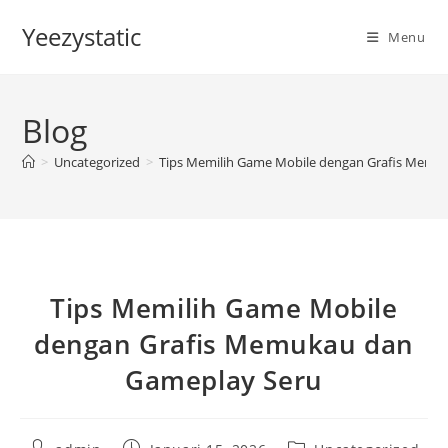
Skip
Yeezystatic
to
Menu
content
Blog
>
Uncategorized
>
Tips Memilih Game Mobile dengan Grafis Memu
Tips Memilih Game Mobile
dengan Grafis Memukau dan
Gameplay Seru
Post
Post
Post