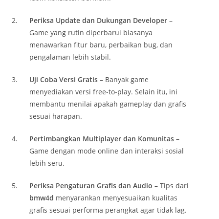
Periksa Update dan Dukungan Developer
–
Game yang rutin diperbarui biasanya
menawarkan fitur baru, perbaikan bug, dan
pengalaman lebih stabil.
Uji Coba Versi Gratis
– Banyak game
menyediakan versi free-to-play. Selain itu, ini
membantu menilai apakah gameplay dan grafis
sesuai harapan.
Pertimbangkan Multiplayer dan Komunitas
–
Game dengan mode online dan interaksi sosial
lebih seru.
Periksa Pengaturan Grafis dan Audio
– Tips dari
bmw4d
menyarankan menyesuaikan kualitas
grafis sesuai performa perangkat agar tidak lag.