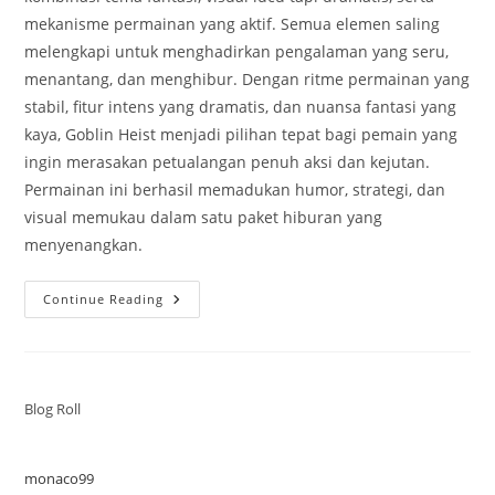
mekanisme permainan yang aktif. Semua elemen saling
melengkapi untuk menghadirkan pengalaman yang seru,
menantang, dan menghibur. Dengan ritme permainan yang
stabil, fitur intens yang dramatis, dan nuansa fantasi yang
kaya, Goblin Heist menjadi pilihan tepat bagi pemain yang
ingin merasakan petualangan penuh aksi dan kejutan.
Permainan ini berhasil memadukan humor, strategi, dan
visual memukau dalam satu paket hiburan yang
menyenangkan.
Goblin
Continue Reading
Heist:
Petualangan
Penuh
Aksi
Dan
Harta
Karun
Blog Roll
monaco99