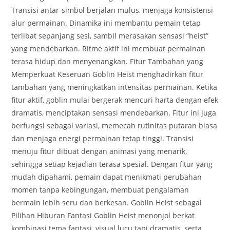
Transisi antar-simbol berjalan mulus, menjaga konsistensi
alur permainan. Dinamika ini membantu pemain tetap
terlibat sepanjang sesi, sambil merasakan sensasi “heist”
yang mendebarkan. Ritme aktif ini membuat permainan
terasa hidup dan menyenangkan. Fitur Tambahan yang
Memperkuat Keseruan Goblin Heist menghadirkan fitur
tambahan yang meningkatkan intensitas permainan. Ketika
fitur aktif, goblin mulai bergerak mencuri harta dengan efek
dramatis, menciptakan sensasi mendebarkan. Fitur ini juga
berfungsi sebagai variasi, memecah rutinitas putaran biasa
dan menjaga energi permainan tetap tinggi. Transisi
menuju fitur dibuat dengan animasi yang menarik,
sehingga setiap kejadian terasa spesial. Dengan fitur yang
mudah dipahami, pemain dapat menikmati perubahan
momen tanpa kebingungan, membuat pengalaman
bermain lebih seru dan berkesan. Goblin Heist sebagai
Pilihan Hiburan Fantasi Goblin Heist menonjol berkat
kombinasi tema fantasi, visual lucu tapi dramatis, serta