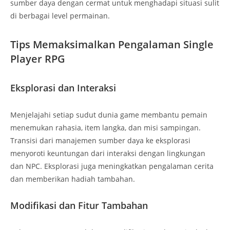
sumber daya dengan cermat untuk menghadapi situasi sulit
di berbagai level permainan.
Tips Memaksimalkan Pengalaman Single
Player RPG
Eksplorasi dan Interaksi
Menjelajahi setiap sudut dunia game membantu pemain
menemukan rahasia, item langka, dan misi sampingan.
Transisi dari manajemen sumber daya ke eksplorasi
menyoroti keuntungan dari interaksi dengan lingkungan
dan NPC. Eksplorasi juga meningkatkan pengalaman cerita
dan memberikan hadiah tambahan.
Modifikasi dan Fitur Tambahan