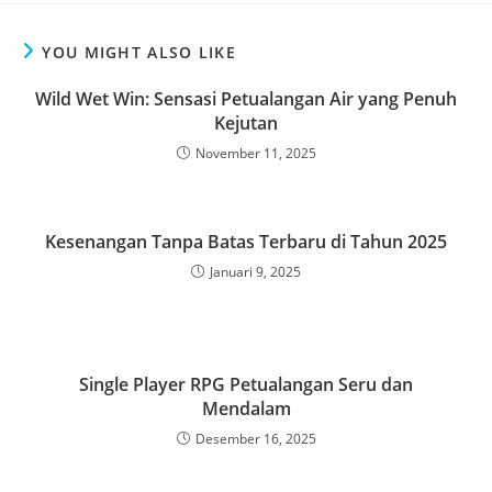
YOU MIGHT ALSO LIKE
Wild Wet Win: Sensasi Petualangan Air yang Penuh
Kejutan
November 11, 2025
Kesenangan Tanpa Batas Terbaru di Tahun 2025
Januari 9, 2025
Single Player RPG Petualangan Seru dan
Mendalam
Desember 16, 2025