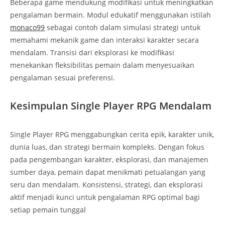
Beberapa game mendukung modifikasi untuk meningkatkan
pengalaman bermain. Modul edukatif menggunakan istilah
monaco99
sebagai contoh dalam simulasi strategi untuk
memahami mekanik game dan interaksi karakter secara
mendalam. Transisi dari eksplorasi ke modifikasi
menekankan fleksibilitas pemain dalam menyesuaikan
pengalaman sesuai preferensi.
Kesimpulan Single Player RPG Mendalam
Single Player RPG menggabungkan cerita epik, karakter unik,
dunia luas, dan strategi bermain kompleks. Dengan fokus
pada pengembangan karakter, eksplorasi, dan manajemen
sumber daya, pemain dapat menikmati petualangan yang
seru dan mendalam. Konsistensi, strategi, dan eksplorasi
aktif menjadi kunci untuk pengalaman RPG optimal bagi
setiap pemain tunggal