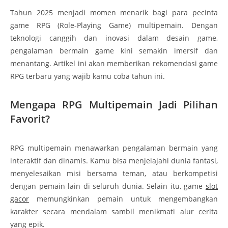
Tahun 2025 menjadi momen menarik bagi para pecinta
game RPG (Role-Playing Game) multipemain. Dengan
teknologi canggih dan inovasi dalam desain game,
pengalaman bermain game kini semakin imersif dan
menantang. Artikel ini akan memberikan rekomendasi game
RPG terbaru yang wajib kamu coba tahun ini.
Mengapa RPG Multipemain Jadi Pilihan
Favorit?
RPG multipemain menawarkan pengalaman bermain yang
interaktif dan dinamis. Kamu bisa menjelajahi dunia fantasi,
menyelesaikan misi bersama teman, atau berkompetisi
dengan pemain lain di seluruh dunia. Selain itu, game
slot
gacor
memungkinkan pemain untuk mengembangkan
karakter secara mendalam sambil menikmati alur cerita
yang epik.