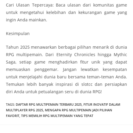
Cari Ulasan Tepercaya: Baca ulasan dari komunitas game
untuk mengetahui kelebihan dan kekurangan game yang
ingin Anda mainkan.
Kesimpulan
Tahun 2025 menawarkan berbagai pilihan menarik di dunia
RPG multipemain. Dari Eternity Chronicles hingga Mythic
Saga, setiap game menghadirkan fitur unik yang dapat
memuaskan penggemar. Jangan lewatkan kesempatan
untuk menjelajahi dunia baru bersama teman-teman Anda.
Temukan lebih banyak inspirasi di slotcc dan persiapkan
diri Anda untuk petualangan seru di dunia RPG!
TAGS
:
DAFTAR RPG MULTIPEMAIN TERBARU 2025
,
FITUR INOVATIF DALAM
MULTIPLAYER RPG 2025
,
MENGAPA RPG MULTIPEMAIN JADI PILIHAN
FAVORIT
,
TIPS MEMILIH RPG MULTIPEMAIN YANG TEPAT