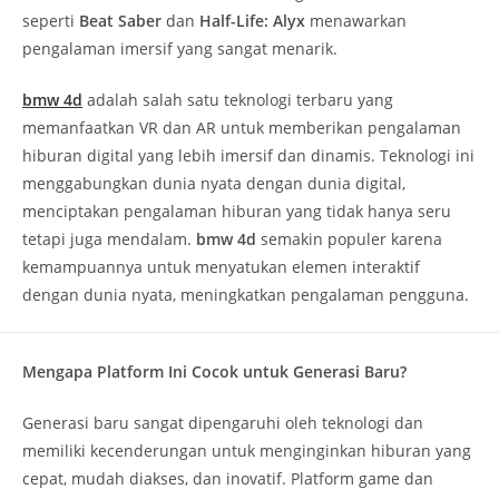
seperti
Beat Saber
dan
Half-Life: Alyx
menawarkan
pengalaman imersif yang sangat menarik.
bmw 4d
adalah salah satu teknologi terbaru yang
memanfaatkan VR dan AR untuk memberikan pengalaman
hiburan digital yang lebih imersif dan dinamis. Teknologi ini
menggabungkan dunia nyata dengan dunia digital,
menciptakan pengalaman hiburan yang tidak hanya seru
tetapi juga mendalam.
bmw 4d
semakin populer karena
kemampuannya untuk menyatukan elemen interaktif
dengan dunia nyata, meningkatkan pengalaman pengguna.
Mengapa Platform Ini Cocok untuk Generasi Baru?
Generasi baru sangat dipengaruhi oleh teknologi dan
memiliki kecenderungan untuk menginginkan hiburan yang
cepat, mudah diakses, dan inovatif. Platform game dan