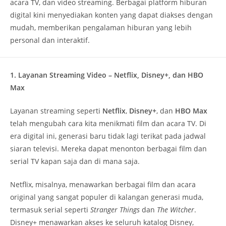
acara TV, dan video streaming. Berbagai platform hiburan
digital kini menyediakan konten yang dapat diakses dengan
mudah, memberikan pengalaman hiburan yang lebih
personal dan interaktif.
1. Layanan Streaming Video – Netflix, Disney+, dan HBO
Max
Layanan streaming seperti
Netflix
,
Disney+
, dan
HBO Max
telah mengubah cara kita menikmati film dan acara TV. Di
era digital ini, generasi baru tidak lagi terikat pada jadwal
siaran televisi. Mereka dapat menonton berbagai film dan
serial TV kapan saja dan di mana saja.
Netflix, misalnya, menawarkan berbagai film dan acara
original yang sangat populer di kalangan generasi muda,
termasuk serial seperti
Stranger Things
dan
The Witcher
.
Disney+ menawarkan akses ke seluruh katalog Disney,