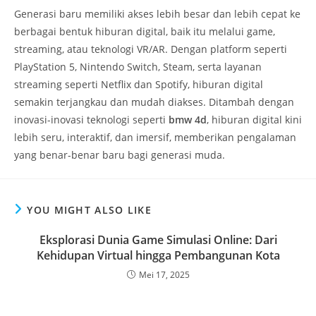
Generasi baru memiliki akses lebih besar dan lebih cepat ke
berbagai bentuk hiburan digital, baik itu melalui game,
streaming, atau teknologi VR/AR. Dengan platform seperti
PlayStation 5, Nintendo Switch, Steam, serta layanan
streaming seperti Netflix dan Spotify, hiburan digital
semakin terjangkau dan mudah diakses. Ditambah dengan
inovasi-inovasi teknologi seperti
bmw 4d
, hiburan digital kini
lebih seru, interaktif, dan imersif, memberikan pengalaman
yang benar-benar baru bagi generasi muda.
YOU MIGHT ALSO LIKE
Eksplorasi Dunia Game Simulasi Online: Dari
Kehidupan Virtual hingga Pembangunan Kota
Mei 17, 2025