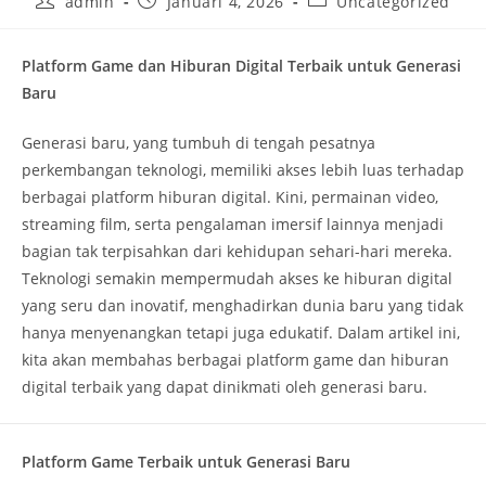
admin
Januari 4, 2026
Uncategorized
author:
published:
category:
Platform Game dan Hiburan Digital Terbaik untuk Generasi
Baru
Generasi baru, yang tumbuh di tengah pesatnya
perkembangan teknologi, memiliki akses lebih luas terhadap
berbagai platform hiburan digital. Kini, permainan video,
streaming film, serta pengalaman imersif lainnya menjadi
bagian tak terpisahkan dari kehidupan sehari-hari mereka.
Teknologi semakin mempermudah akses ke hiburan digital
yang seru dan inovatif, menghadirkan dunia baru yang tidak
hanya menyenangkan tetapi juga edukatif. Dalam artikel ini,
kita akan membahas berbagai platform game dan hiburan
digital terbaik yang dapat dinikmati oleh generasi baru.
Platform Game Terbaik untuk Generasi Baru