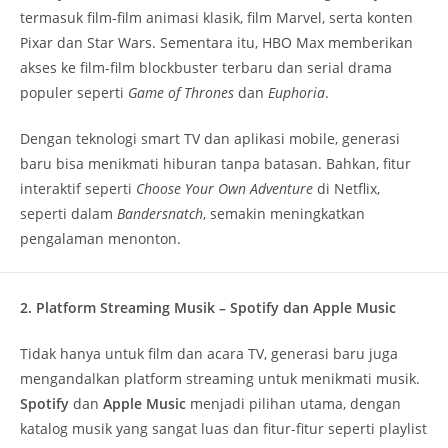
termasuk film-film animasi klasik, film Marvel, serta konten
Pixar dan Star Wars. Sementara itu, HBO Max memberikan
akses ke film-film blockbuster terbaru dan serial drama
populer seperti
Game of Thrones
dan
Euphoria
.
Dengan teknologi smart TV dan aplikasi mobile, generasi
baru bisa menikmati hiburan tanpa batasan. Bahkan, fitur
interaktif seperti
Choose Your Own Adventure
di Netflix,
seperti dalam
Bandersnatch
, semakin meningkatkan
pengalaman menonton.
2. Platform Streaming Musik – Spotify dan Apple Music
Tidak hanya untuk film dan acara TV, generasi baru juga
mengandalkan platform streaming untuk menikmati musik.
Spotify
dan
Apple Music
menjadi pilihan utama, dengan
katalog musik yang sangat luas dan fitur-fitur seperti playlist