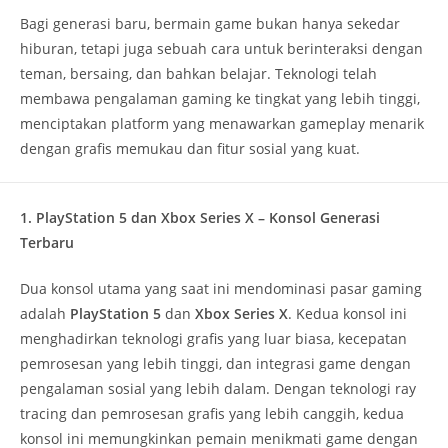
Bagi generasi baru, bermain game bukan hanya sekedar
hiburan, tetapi juga sebuah cara untuk berinteraksi dengan
teman, bersaing, dan bahkan belajar. Teknologi telah
membawa pengalaman gaming ke tingkat yang lebih tinggi,
menciptakan platform yang menawarkan gameplay menarik
dengan grafis memukau dan fitur sosial yang kuat.
1. PlayStation 5 dan Xbox Series X – Konsol Generasi
Terbaru
Dua konsol utama yang saat ini mendominasi pasar gaming
adalah
PlayStation 5
dan
Xbox Series X
. Kedua konsol ini
menghadirkan teknologi grafis yang luar biasa, kecepatan
pemrosesan yang lebih tinggi, dan integrasi game dengan
pengalaman sosial yang lebih dalam. Dengan teknologi ray
tracing dan pemrosesan grafis yang lebih canggih, kedua
konsol ini memungkinkan pemain menikmati game dengan