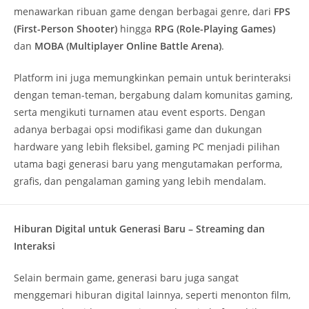
menawarkan ribuan game dengan berbagai genre, dari
FPS
(First-Person Shooter)
hingga
RPG (Role-Playing Games)
dan
MOBA (Multiplayer Online Battle Arena)
.
Platform ini juga memungkinkan pemain untuk berinteraksi
dengan teman-teman, bergabung dalam komunitas gaming,
serta mengikuti turnamen atau event esports. Dengan
adanya berbagai opsi modifikasi game dan dukungan
hardware yang lebih fleksibel, gaming PC menjadi pilihan
utama bagi generasi baru yang mengutamakan performa,
grafis, dan pengalaman gaming yang lebih mendalam.
Hiburan Digital untuk Generasi Baru – Streaming dan
Interaksi
Selain bermain game, generasi baru juga sangat
menggemari hiburan digital lainnya, seperti menonton film,