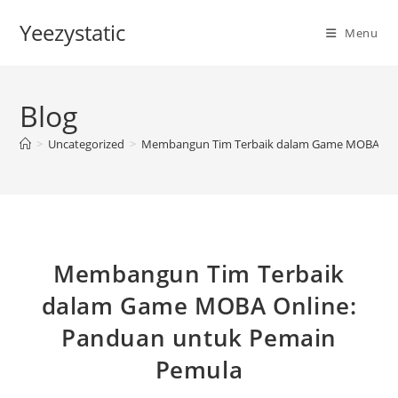
Skip
Yeezystatic
to
Menu
content
Blog
>
Uncategorized
>
Membangun Tim Terbaik dalam Game MOBA Onl
Membangun Tim Terbaik
dalam Game MOBA Online:
Panduan untuk Pemain
Pemula