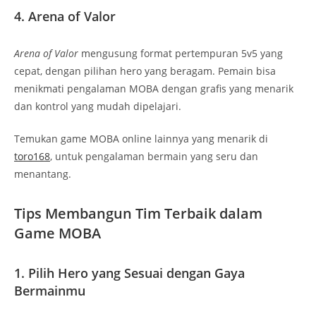
4. Arena of Valor
Arena of Valor
mengusung format pertempuran 5v5 yang
cepat, dengan pilihan hero yang beragam. Pemain bisa
menikmati pengalaman MOBA dengan grafis yang menarik
dan kontrol yang mudah dipelajari.
Temukan game MOBA online lainnya yang menarik di
toro168
, untuk pengalaman bermain yang seru dan
menantang.
Tips Membangun Tim Terbaik dalam
Game MOBA
1. Pilih Hero yang Sesuai dengan Gaya
Bermainmu