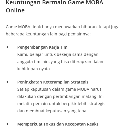
Keuntungan Bermain Game MOBA
Online
Game MOBA tidak hanya menawarkan hiburan, tetapi juga
beberapa keuntungan lain bagi pemainnya:
Pengembangan Kerja Tim
Kamu belajar untuk bekerja sama dengan
anggota tim lain, yang bisa diterapkan dalam
kehidupan nyata.
Peningkatan Keterampilan Strategis
Setiap keputusan dalam game MOBA harus
dilakukan dengan pertimbangan matang. Ini
melatih pemain untuk berpikir lebih strategis
dan membuat keputusan yang tepat.
Memperkuat Fokus dan Kecepatan Reaksi