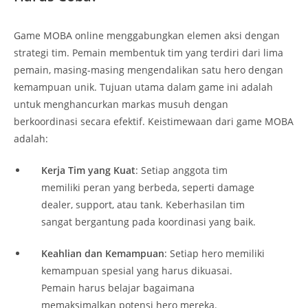
Game MOBA online menggabungkan elemen aksi dengan
strategi tim. Pemain membentuk tim yang terdiri dari lima
pemain, masing-masing mengendalikan satu hero dengan
kemampuan unik. Tujuan utama dalam game ini adalah
untuk menghancurkan markas musuh dengan
berkoordinasi secara efektif. Keistimewaan dari game MOBA
adalah:
Kerja Tim yang Kuat
: Setiap anggota tim
memiliki peran yang berbeda, seperti damage
dealer, support, atau tank. Keberhasilan tim
sangat bergantung pada koordinasi yang baik.
Keahlian dan Kemampuan
: Setiap hero memiliki
kemampuan spesial yang harus dikuasai.
Pemain harus belajar bagaimana
memaksimalkan potensi hero mereka.