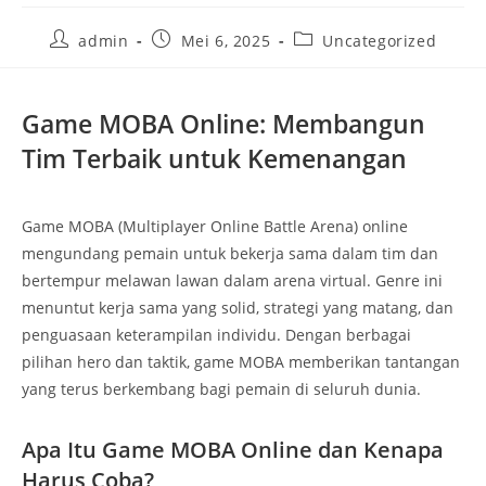
Post
Post
Post
admin
Mei 6, 2025
Uncategorized
author:
published:
category:
Game MOBA Online: Membangun
Tim Terbaik untuk Kemenangan
Game MOBA (Multiplayer Online Battle Arena) online
mengundang pemain untuk bekerja sama dalam tim dan
bertempur melawan lawan dalam arena virtual. Genre ini
menuntut kerja sama yang solid, strategi yang matang, dan
penguasaan keterampilan individu. Dengan berbagai
pilihan hero dan taktik, game MOBA memberikan tantangan
yang terus berkembang bagi pemain di seluruh dunia.
Apa Itu Game MOBA Online dan Kenapa
Harus Coba?