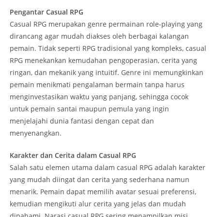
Pengantar Casual RPG
Casual RPG merupakan genre permainan role-playing yang
dirancang agar mudah diakses oleh berbagai kalangan
pemain. Tidak seperti RPG tradisional yang kompleks, casual
RPG menekankan kemudahan pengoperasian, cerita yang
ringan, dan mekanik yang intuitif. Genre ini memungkinkan
pemain menikmati pengalaman bermain tanpa harus
menginvestasikan waktu yang panjang, sehingga cocok
untuk pemain santai maupun pemula yang ingin
menjelajahi dunia fantasi dengan cepat dan
menyenangkan.
Karakter dan Cerita dalam Casual RPG
Salah satu elemen utama dalam casual RPG adalah karakter
yang mudah diingat dan cerita yang sederhana namun
menarik. Pemain dapat memilih avatar sesuai preferensi,
kemudian mengikuti alur cerita yang jelas dan mudah
dipahami. Narasi casual RPG sering menampilkan misi