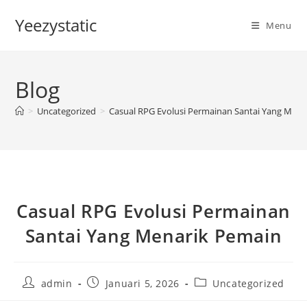
Skip
Yeezystatic
to
Menu
content
Blog
>
Uncategorized
>
Casual RPG Evolusi Permainan Santai Yang Mena
Casual RPG Evolusi Permainan
Santai Yang Menarik Pemain
Post
Post
Post
admin
Januari 5, 2026
Uncategorized
author:
published:
category: