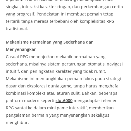
singkat, interaksi karakter ringan, dan perkembangan cerita
yang progresif. Pendekatan ini membuat pemain tetap
tertarik tanpa merasa terbebani oleh kompleksitas RPG
tradisional.
Mekanisme Permainan yang Sederhana dan
Menyenangkan
Casual RPG menonjolkan mekanik permainan yang
sederhana, misalnya sistem pertarungan otomatis, navigasi
intuitif, dan peningkatan karakter yang tidak rumit.
Mekanisme ini memungkinkan pemain fokus pada strategi
dasar dan eksplorasi dunia game, tanpa harus menghafal
kombinasi kompleks atau aturan sulit. Bahkan, beberapa
platform modern seperti
slot6000
mengadaptasi elemen
RPG santai ke dalam mini game interaktif, memberikan
pengalaman bermain yang menyenangkan sekaligus
menghibur.