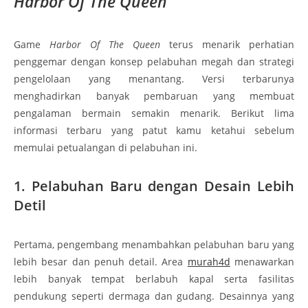
Harbor Of The Queen
Game
Harbor Of The Queen
terus menarik perhatian
penggemar dengan konsep pelabuhan megah dan strategi
pengelolaan yang menantang. Versi terbarunya
menghadirkan banyak pembaruan yang membuat
pengalaman bermain semakin menarik. Berikut lima
informasi terbaru yang patut kamu ketahui sebelum
memulai petualangan di pelabuhan ini.
1.
Pelabuhan Baru dengan Desain Lebih
Detil
Pertama, pengembang menambahkan pelabuhan baru yang
lebih besar dan penuh detail. Area
murah4d
menawarkan
lebih banyak tempat berlabuh kapal serta fasilitas
pendukung seperti dermaga dan gudang. Desainnya yang