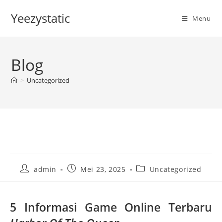
Skip
Yeezystatic
to
Menu
content
Blog
>
Uncategorized
Post
Post
Post
admin
Mei 23, 2025
Uncategorized
author:
published:
category:
5 Informasi Game Online Terbaru